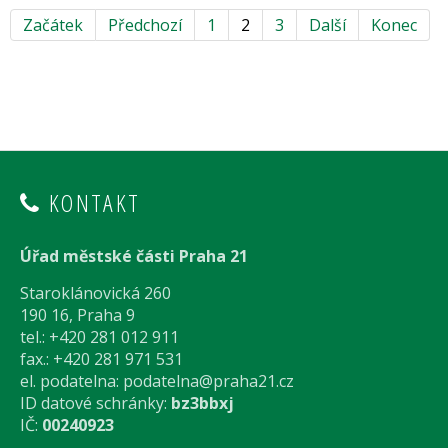
Začátek
Předchozí
1
2
3
Další
Konec
KONTAKT
Úřad městské části Praha 21
Staroklánovická 260
190 16, Praha 9
tel.: +420 281 012 911
fax.: +420 281 971 531
el. podatelna:
podatelna@praha21.cz
ID datové schránky:
bz3bbxj
IČ:
00240923