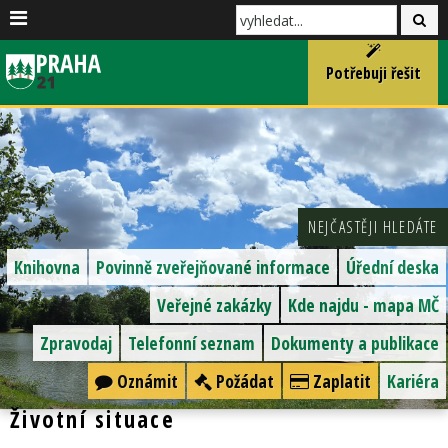
Potřebuji řešit
NEJČASTĚJI HLEDÁTE
Knihovna
Povinně zveřejňované informace
Úřední deska
Veřejné zakázky
Kde najdu - mapa MČ
Zpravodaj
Telefonní seznam
Dokumenty a publikace
Oznámit
Požádat
Zaplatit
Kariéra
Životní situace