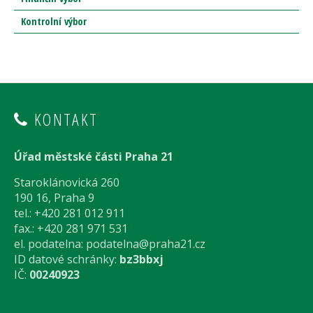
Kontrolní výbor
KONTAKT
Úřad městské části Praha 21
Staroklánovická 260
190 16, Praha 9
tel.: +420 281 012 911
fax.: +420 281 971 531
el. podatelna:
podatelna@praha21.cz
ID datové schránky:
bz3bbxj
IČ:
00240923