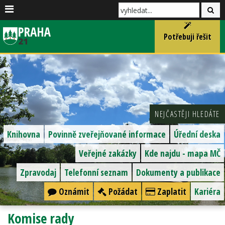
Potřebuji řešit
NEJČASTĚJI HLEDÁTE
Knihovna
Povinně zveřejňované informace
Úřední deska
Veřejné zakázky
Kde najdu - mapa MČ
Zpravodaj
Telefonní seznam
Dokumenty a publikace
Oznámit
Požádat
Zaplatit
Kariéra
Komise rady