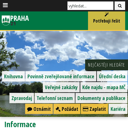
Potřebuji řešit
NEJČASTĚJI HLEDÁTE
Knihovna
Povinně zveřejňované informace
Úřední deska
Veřejné zakázky
Kde najdu - mapa MČ
Zpravodaj
Telefonní seznam
Dokumenty a publikace
Oznámit
Požádat
Zaplatit
Kariéra
Informace