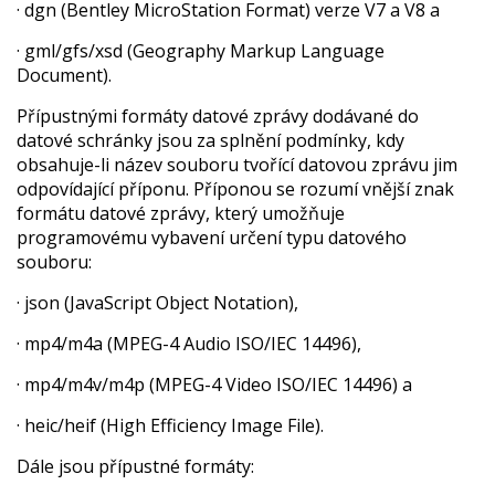
· dgn (Bentley MicroStation Format) verze V7 a V8 a
· gml/gfs/xsd (Geography Markup Language
Document).
Přípustnými formáty datové zprávy dodávané do
datové schránky jsou za splnění podmínky, kdy
obsahuje-li název souboru tvořící datovou zprávu jim
odpovídající příponu. Příponou se rozumí vnější znak
formátu datové zprávy, který umožňuje
programovému vybavení určení typu datového
souboru:
· json (JavaScript Object Notation),
· mp4/m4a (MPEG-4 Audio ISO/IEC 14496),
· mp4/m4v/m4p (MPEG-4 Video ISO/IEC 14496) a
· heic/heif (High Efficiency Image File).
Dále jsou přípustné formáty: