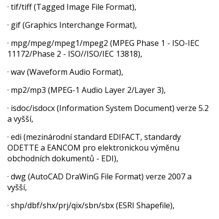
· tif/tiff (Tagged Image File Format),
· gif (Graphics Interchange Format),
· mpg/mpeg/mpeg1/mpeg2 (MPEG Phase 1 - ISO-IEC
11172/Phase 2 - ISO//ISO/IEC 13818),
· wav (Waveform Audio Format),
· mp2/mp3 (MPEG-1 Audio Layer 2/Layer 3),
· isdoc/isdocx (Information System Document) verze 5.2
a vyšší,
· edi (mezinárodní standard EDIFACT, standardy
ODETTE a EANCOM pro elektronickou výměnu
obchodních dokumentů - EDI),
· dwg (AutoCAD DraWinG File Format) verze 2007 a
vyšší,
· shp/dbf/shx/prj/qix/sbn/sbx (ESRI Shapefile),