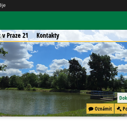
ěje
t v Praze 21
Kontakty
Dok
Oznámit
Po