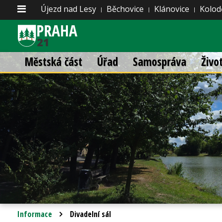
Újezd nad Lesy
Běchovice
Klánovice
Kolod
Městská část
Úřad
Samospráva
Živo
Informace
Divadelní sál