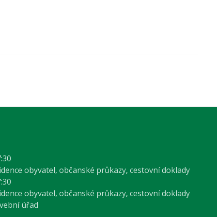
7:30
vidence obyvatel, občanské průkazy, cestovní doklady
7:30
vidence obyvatel, občanské průkazy, cestovní doklady
avební úřad