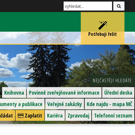
Potřebuji řešit
NEJČASTĚJI HLEDÁTE
Knihovna
Povinně zveřejňované informace
Úřední deska
umenty a publikace
Veřejné zakázky
Kde najdu - mapa MČ
žádat
Zaplatit
Kariéra
Zpravodaj
Telefonní seznam