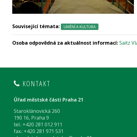
Související témata:
UMĚNÍ A KULTURA
Osoba odpovědná za aktuálnost informací:
Saitz Vl
KONTAKT
Úřad městské části Praha 21
Staroklánovická 260
190 16, Praha 9
tel.: +420 281 012 911
fax.: +420 281 971 531