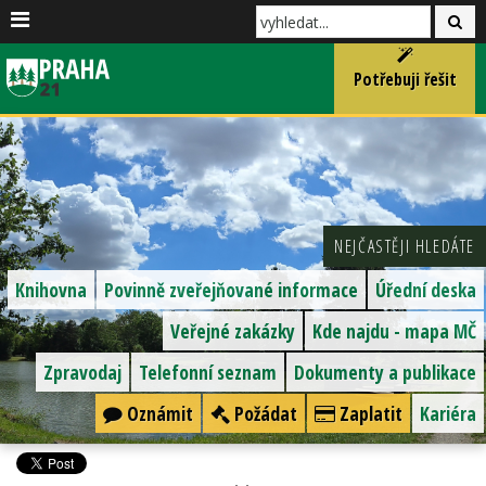
Potřebuji řešit
NEJČASTĚJI HLEDÁTE
Knihovna
Povinně zveřejňované informace
Úřední deska
Veřejné zakázky
Kde najdu - mapa MČ
Zpravodaj
Telefonní seznam
Dokumenty a publikace
Oznámit
Požádat
Zaplatit
Kariéra