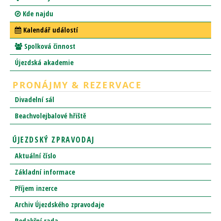
15:00 - 23:59
SPCCH Rekondiční pobyt Jánské
Lázně
Kde najdu
Kalendář událostí
Spolková činnost
Újezdská akademie
PRONÁJMY & REZERVACE
Divadelní sál
Beachvolejbalové hřiště
ÚJEZDSKÝ ZPRAVODAJ
Aktuální číslo
Základní informace
Příjem inzerce
Archiv Újezdského zpravodaje
Redakční rada