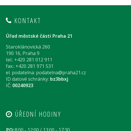
KONTAKT
Úřad městské části Praha 21
Staroklánovická 260
190 16, Praha 9
tel.: +420 281 012 911
fax.: +420 281 971 531
el. podatelna:
podatelna@praha21.cz
ID datové schránky:
bz3bbxj
IČ:
00240923
ÚŘEDNÍ HODINY
PO:
8:00 - 12:00 / 13:00 - 17:30