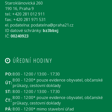
Staroklánovická 260
190 16, Praha 9
tel.: +420 281 012 911
fax.: +420 281 971 531
el. podatelna:
podatelna@praha21.cz
ID datové schránky:
bz3bbxj
IČ:
00240923
ÚŘEDNÍ HODINY
PO:
8:00 - 12:00 / 13:00 - 17:30
8:00 - 12:00* pouze evidence obyvatel, občanské
ÚT:
průkazy, cestovní doklady
ST:
8:00 - 12:00 / 13:00 - 17:30
8:00 - 12:00* pouze evidence obyvatel, občanské
ČT:
průkazy, cestovní doklady
PÁ:
8:00 - 12:00* mimo stavební úřad