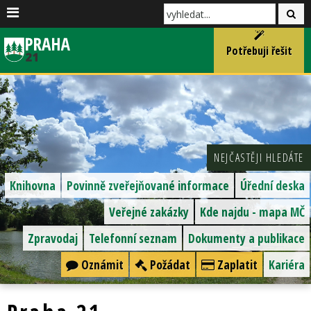
Potřebuji řešit
NEJČASTĚJI HLEDÁTE
Knihovna
Povinně zveřejňované informace
Úřední deska
Veřejné zakázky
Kde najdu - mapa MČ
Zpravodaj
Telefonní seznam
Dokumenty a publikace
Oznámit
Požádat
Zaplatit
Kariéra