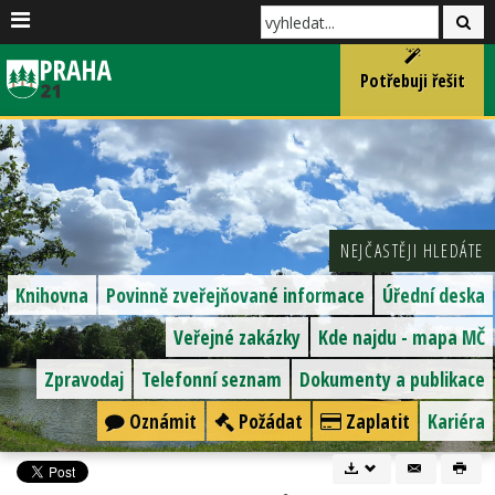
Potřebuji řešit
NEJČASTĚJI HLEDÁTE
Knihovna
Povinně zveřejňované informace
Úřední deska
Veřejné zakázky
Kde najdu - mapa MČ
Zpravodaj
Telefonní seznam
Dokumenty a publikace
Oznámit
Požádat
Zaplatit
Kariéra