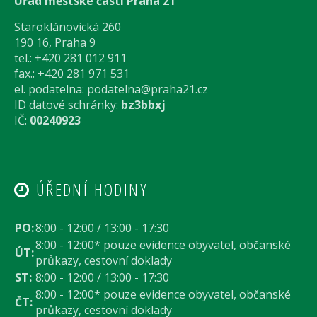
Úřad městské části Praha 21
Staroklánovická 260
190 16, Praha 9
tel.: +420 281 012 911
fax.: +420 281 971 531
el. podatelna:
podatelna@praha21.cz
ID datové schránky:
bz3bbxj
IČ:
00240923
ÚŘEDNÍ HODINY
PO:
8:00 - 12:00 / 13:00 - 17:30
8:00 - 12:00* pouze evidence obyvatel, občanské
ÚT:
průkazy, cestovní doklady
ST:
8:00 - 12:00 / 13:00 - 17:30
8:00 - 12:00* pouze evidence obyvatel, občanské
ČT:
průkazy, cestovní doklady