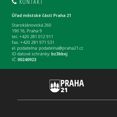
KONTAKT
Úřad městské části Praha 21
Staroklánovická 260
190 16, Praha 9
tel.: +420 281 012 911
fax.: +420 281 971 531
el. podatelna:
podatelna@praha21.cz
ID datové schránky:
bz3bbxj
IČ:
00240923