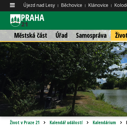
Újezd nad Lesy
Běchovice
Klánovice
Kolod
Městská část
Úřad
Samospráva
Živo
Život v Praze 21
Kalendář událostí
Kalendárium