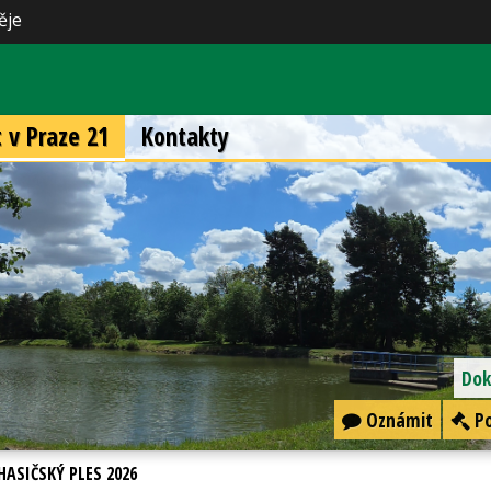
ěje
t v Praze 21
Kontakty
Dok
Oznámit
Po
HASIČSKÝ PLES 2026