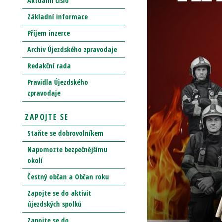
Aktuální číslo
Základní informace
Příjem inzerce
Archiv Újezdského zpravodaje
Redakční rada
Pravidla Újezdského
zpravodaje
ZAPOJTE SE
Staňte se dobrovolníkem
Napomozte bezpečnějšímu
okolí
Čestný občan a Občan roku
Zapojte se do aktivit
újezdských spolků
Zapojte se do