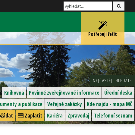
Potřebuji řešit
NEJČASTĚJI HLEDÁTE
Knihovna
Povinně zveřejňované informace
Úřední deska
umenty a publikace
Veřejné zakázky
Kde najdu - mapa MČ
žádat
Zaplatit
Kariéra
Zpravodaj
Telefonní seznam