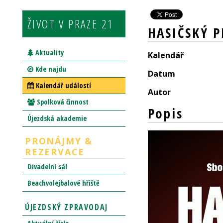
ŽIVOT V PRAZE 21
HASIČSKÝ P
Aktuality
Kalendář
Kde najdu
Datum
Kalendář událostí
Autor
Spolková činnost
Popis
Újezdská akademie
PRONÁJMY &
REZERVACE
Divadelní sál
Beachvolejbalové hřiště
ÚJEZDSKÝ ZPRAVODAJ