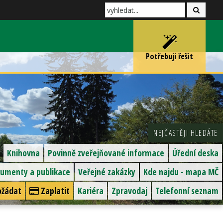
Potřebuji řešit
NEJČASTĚJI HLEDÁTE
Knihovna
Povinně zveřejňované informace
Úřední deska
umenty a publikace
Veřejné zakázky
Kde najdu - mapa MČ
žádat
Zaplatit
Kariéra
Zpravodaj
Telefonní seznam