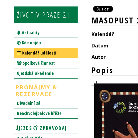
ŽIVOT V PRAZE 21
MASOPUST 
Aktuality
Kalendář
Kde najdu
Datum
Kalendář událostí
Autor
Spolková činnost
Popis
Újezdská akademie
PRONÁJMY &
REZERVACE
Divadelní sál
Beachvolejbalové hřiště
ÚJEZDSKÝ ZPRAVODAJ