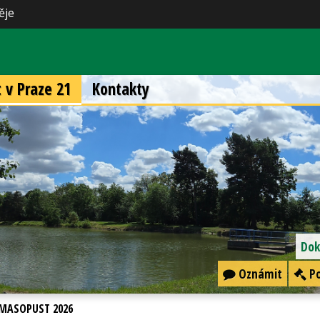
ěje
t v Praze 21
Kontakty
Dok
Oznámit
Po
MASOPUST 2026