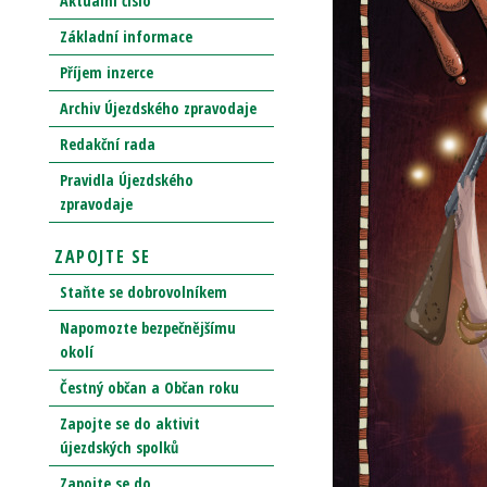
Aktuální číslo
Základní informace
Příjem inzerce
Archiv Újezdského zpravodaje
Redakční rada
Pravidla Újezdského
zpravodaje
ZAPOJTE SE
Staňte se dobrovolníkem
Napomozte bezpečnějšímu
okolí
Čestný občan a Občan roku
Zapojte se do aktivit
újezdských spolků
Zapojte se do