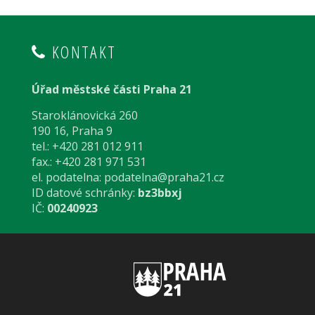
KONTAKT
Úřad městské části Praha 21
Staroklánovická 260
190 16, Praha 9
tel.: +420 281 012 911
fax.: +420 281 971 531
el. podatelna:
podatelna@praha21.cz
ID datové schránky:
bz3bbxj
IČ:
00240923