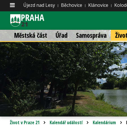
Újezd nad Lesy
Běchovice
Klánovice
Kolod
Městská část
Úřad
Samospráva
Živo
Život v Praze 21
Kalendář událostí
Kalendárium