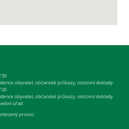
7:30
vidence obyvatel, občanské průkazy, cestovní doklady
7:30
vidence obyvatel, občanské průkazy, cestovní doklady
avební úřad
 omezený provoz