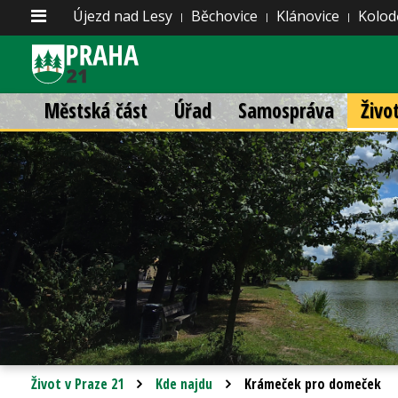
Újezd nad Lesy
Běchovice
Klánovice
Kolod
Městská část
Úřad
Samospráva
Živo
Život v Praze 21
Kde najdu
Krámeček pro domeček