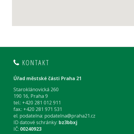
KONTAKT
Úřad městské části Praha 21
Staroklánovická 260
190 16, Praha 9
tel.: +420 281 012 911
fax.: +420 281 971 531
el. podatelna:
podatelna@praha21.cz
ID datové schránky:
bz3bbxj
IČ:
00240923