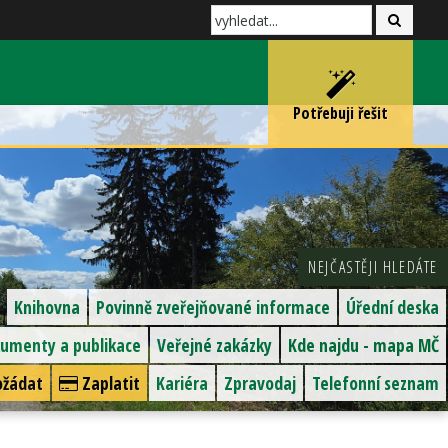
Potřebuji řešit
NEJČASTĚJI HLEDÁTE
Knihovna
Povinně zveřejňované informace
Úřední deska
umenty a publikace
Veřejné zakázky
Kde najdu - mapa MČ
žádat
Zaplatit
Kariéra
Zpravodaj
Telefonní seznam