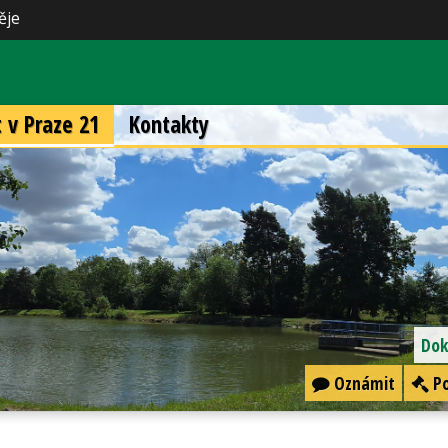
ěje
t v Praze 21
Kontakty
Dok
Oznámit
Po