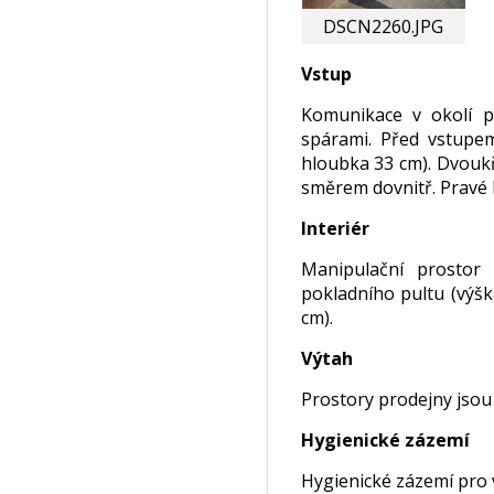
DSCN2260.JPG
Vstup
Komunikace v okolí p
spárami. Před vstupe
hloubka 33 cm). Dvoukří
směrem dovnitř. Pravé k
Interiér
Manipulační prostor
pokladního pultu (výšk
cm).
Výtah
Prostory prodejny jsou
Hygienické zázemí
Hygienické zázemí pro v