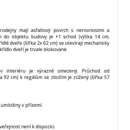
rodejny mají asfaltový povrch s nerovnostmi a
m do objektu budovy je +1 schod (výška 14 cm,
dlé dveře (šířka 2x 62 cm) se otevírají mechanicky
řídlo dveří je trvale blokované.
 v interiéru je výrazně omezený. Průchod od
a 92 cm) k regálům se zbožím je zúžený (šířka 57
 umístěny v přízemí.
eřejnost není k dispozici.