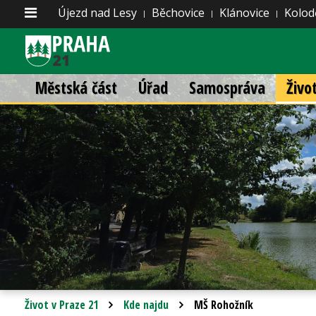
Újezd nad Lesy
Běchovice
Klánovice
Kolod
Městská část
Úřad
Samospráva
Živo
Život v Praze 21
Kde najdu
MŠ Rohožník