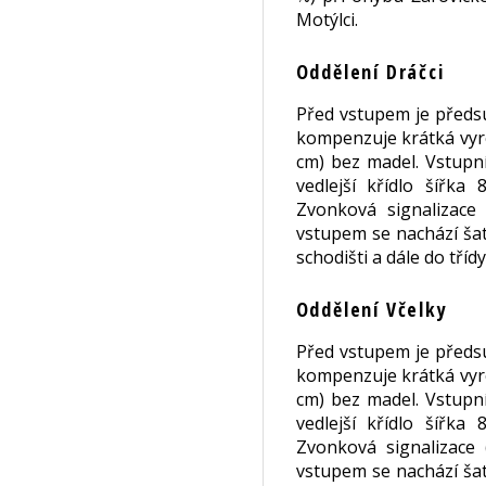
Motýlci.
Oddělení Dráčci
Před vstupem je předsu
kompenzuje krátká vyro
cm) bez madel. Vstupní
vedlejší křídlo šířk
Zvonková signalizace
vstupem se nachází šat
schodišti a dále do třídy
Oddělení Včelky
Před vstupem je předsu
kompenzuje krátká vyro
cm) bez madel. Vstupní
vedlejší křídlo šířk
Zvonková signalizace
vstupem se nachází šat