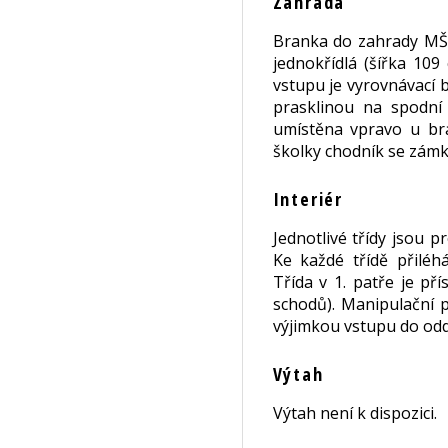
Zahrada
Branka do zahrady MŠ v
jednokřídlá (šířka 10
vstupu je vyrovnávací 
prasklinou na spodní
umístěna vpravo u br
školky chodník se zám
Interiér
Jednotlivé třídy jsou 
Ke každé třídě přilé
Třída v 1. patře je p
schodů). Manipulační p
výjimkou vstupu do oddě
Výtah
Výtah není k dispozici.