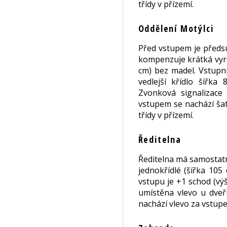
třídy v přízemí.
Oddělení Motýlci
Před vstupem je předsu
kompenzuje krátká vyro
cm) bez madel. Vstupní
vedlejší křídlo šířk
Zvonková signalizace
vstupem se nachází šat
třídy v přízemí.
Ředitelna
Ředitelna má samostatn
jednokřídlé (šířka 105
vstupu je +1 schod (vý
umístěna vlevo u dveří
nachází vlevo za vstupe