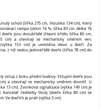
nutý schod (šířka 275 cm, hloubka 134 cm), který
vnávací rampa (sklon 16 %, šířka 83 cm, délka 76
 dveře jsou dvoukřídlé (hlavní křídlo šířka 80 cm,
a 85 cm) a otevírají se mechanicky směrem ven.
 (výška 153 cm) je umístěna vlevo u dveří. Za
na, z níž vedou jednokřídlé dveře (šířka 78 cm) do
ý vstup z boku přední budovy. Vstupní dveře jsou
 cm) a otevírají se mechanicky směrem dovnitř. U
ška 13 cm). Zvonková signalizace (výška 149 cm) je
. Kancelář ředitelky školy (dveře šířka 80 cm) se
m. Ve dveřích je práh (výška 3 cm).