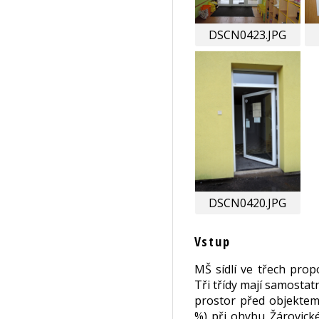
DSCN0423.JPG
DSCN0420.JPG
Vstup
MŠ sídlí ve třech pro
Tři třídy mají samostat
prostor před objektem
%) při ohybu Žárovick