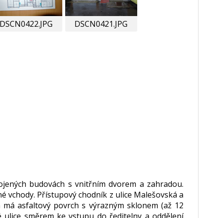
DSCN0422.JPG
DSCN0421.JPG
pojených budovách s vnitřním dvorem a zahradou.
né vchody. Přístupový chodník z ulice Malešovská a
 má asfaltový povrch s výrazným sklonem (až 12
é ulice směrem ke vstupu do ředitelny a oddělení