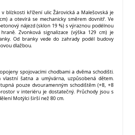
 blízkosti křížení ulic Žárovická a Malešovská je
9 cm) a otevírá se mechanicky směrem dovnitř. Ve
betonový nájezd (sklon 19 %) s výraznou podélnou
 hraně. Zvonková signalizace (výška 129 cm) je
anky. Od branky vede do zahrady podél budovy
kovou dlažbou.
propojeny spojovacími chodbami a dvěma schodišti.
há vlastní šatna a umývárna, uzpůsobená dětem.
řístupná pouze dvouramenným schodištěm (+8, +8
rostor v interiéru je dostatečný. Průchody jsou s
lení Motýlci širší než 80 cm.