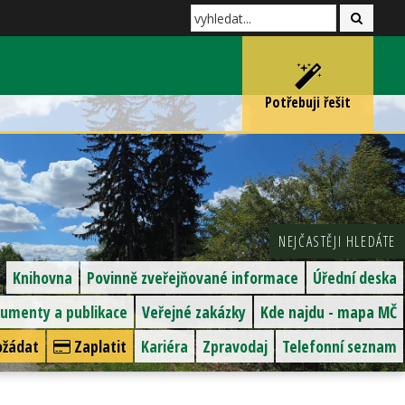
Potřebuji řešit
NEJČASTĚJI HLEDÁTE
Knihovna
Povinně zveřejňované informace
Úřední deska
umenty a publikace
Veřejné zakázky
Kde najdu - mapa MČ
žádat
Zaplatit
Kariéra
Zpravodaj
Telefonní seznam