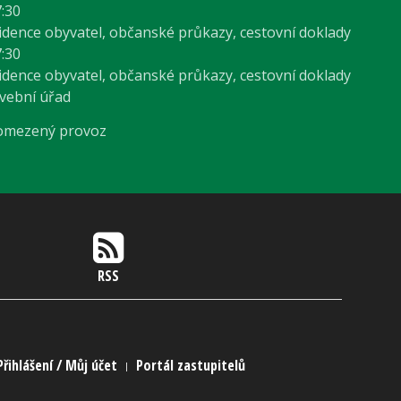
7:30
vidence obyvatel, občanské průkazy, cestovní doklady
7:30
vidence obyvatel, občanské průkazy, cestovní doklady
avební úřad
 omezený provoz
RSS
Přihlášení / Můj účet
Portál zastupitelů