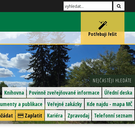
Potřebuji řešit
NEJČASTĚJI HLEDÁTE
Knihovna
Povinně zveřejňované informace
Úřední deska
umenty a publikace
Veřejné zakázky
Kde najdu - mapa MČ
žádat
Zaplatit
Kariéra
Zpravodaj
Telefonní seznam