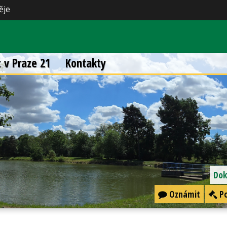
ěje
t v Praze 21
Kontakty
Dok
Oznámit
Po