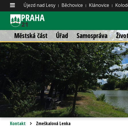
Újezd nad Lesy
Běchovice
Klánovice
Kolod
Městská část
Úřad
Samospráva
Živo
Kontakt
Zmeškalová Lenka