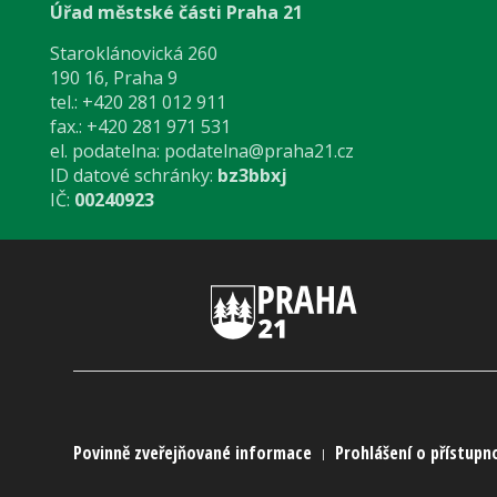
Úřad městské části Praha 21
Staroklánovická 260
190 16, Praha 9
tel.: +420 281 012 911
fax.: +420 281 971 531
el. podatelna:
podatelna@praha21.cz
ID datové schránky:
bz3bbxj
IČ:
00240923
Povinně zveřejňované informace
Prohlášení o přístupn