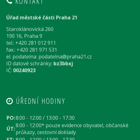
KONTAKT
Úřad městské části Praha 21
Staroklánovická 260
190 16, Praha 9
tel.: +420 281 012 911
fax.: +420 281 971 531
el. podatelna:
podatelna@praha21.cz
ID datové schránky:
bz3bbxj
IČ:
00240923
ÚŘEDNÍ HODINY
PO:
8:00 - 12:00 / 13:00 - 17:30
8:00 - 12:00* pouze evidence obyvatel, občanské
ÚT:
průkazy, cestovní doklady
ST:
8:00 - 12:00 / 13:00 - 17:30