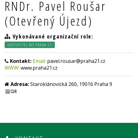
RNDr. Pavel Roušar
(Otevřený Újezd)
Vykonávané organizační role:
ZASTUPITEL MČ PRAHA 21
Kontakt:
Email:
pavel.rousar@praha21.cz
WWW:
www.praha21.cz
Adresa:
Staroklánovická 260, 19016 Praha 9