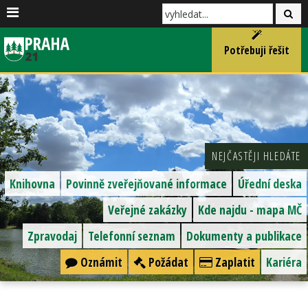
Potřebuji řešit
NEJČASTĚJI HLEDÁTE
Knihovna
Povinně zveřejňované informace
Úřední deska
Veřejné zakázky
Kde najdu - mapa MČ
Zpravodaj
Telefonní seznam
Dokumenty a publikace
Oznámit
Požádat
Zaplatit
Kariéra