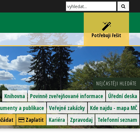
Potřebuji řešit
NEJČASTĚJI HLEDÁTE
Knihovna
Povinně zveřejňované informace
Úřední deska
umenty a publikace
Veřejné zakázky
Kde najdu - mapa MČ
žádat
Zaplatit
Kariéra
Zpravodaj
Telefonní seznam