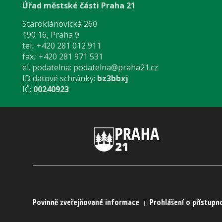
Úřad městské části Praha 21
Staroklánovická 260
190 16, Praha 9
tel.: +420 281 012 911
fax.: +420 281 971 531
el. podatelna:
podatelna@praha21.cz
ID datové schránky:
bz3bbxj
IČ:
00240923
Povinně zveřejňované informace
Prohlášení o přístupn