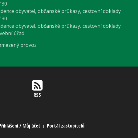
7:30
vidence obyvatel, občanské průkazy, cestovní doklady
7:30
vidence obyvatel, občanské průkazy, cestovní doklady
avební úřad
 omezený provoz
RSS
Přihlášení / Můj účet
Portál zastupitelů