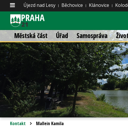
Újezd nad Lesy
Běchovice
Klánovice
Kolod
Městská část
Úřad
Samospráva
Živo
Kontakt
Mallein Kamila