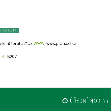
NIKACE A PR
allein@praha21.cz
WWW:
www.praha21.cz
veří:
B207
ÚŘEDNÍ HODINY