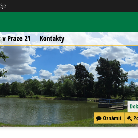
ěje
t v Praze 21
Kontakty
Dok
Oznámit
Po