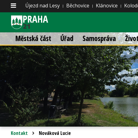
Újezd nad Lesy
Běchovice
Klánovice
Kolod
Městská část
Úřad
Samospráva
Živo
Kontakt
Nováková Lucie