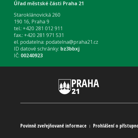
Úřad městské části Praha 21
Staroklánovická 260
190 16, Praha 9
tel.: +420 281 012 911
fax.: +420 281 971 531
el. podatelna:
podatelna@praha21.cz
ID datové schránky:
bz3bbxj
IČ:
00240923
Povinně zveřejňované informace
Prohlášení o přístupn