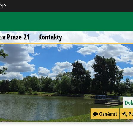
ěje
t v Praze 21
Kontakty
Dok
Oznámit
Po