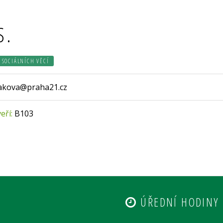
S.
 SOCIÁLNÍCH VĚCÍ
vakova@praha21.cz
veří:
B103
ÚŘEDNÍ HODINY