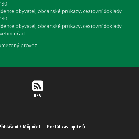
7:30
vidence obyvatel, občanské průkazy, cestovní doklady
7:30
vidence obyvatel, občanské průkazy, cestovní doklady
avební úřad
 omezený provoz
RSS
Přihlášení / Můj účet
Portál zastupitelů