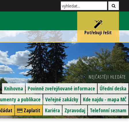
Potřebuji řešit
NEJČASTĚJI HLEDÁTE
Knihovna
Povinně zveřejňované informace
Úřední deska
umenty a publikace
Veřejné zakázky
Kde najdu - mapa MČ
žádat
Zaplatit
Kariéra
Zpravodaj
Telefonní seznam