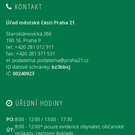
KONTAKT
Úřad městské části Praha 21
Staroklánovická 260
190 16, Praha 9
tel.: +420 281 012 911
fax.: +420 281 971 531
el. podatelna:
podatelna@praha21.cz
ID datové schránky:
bz3bbxj
IČ:
00240923
ÚŘEDNÍ HODINY
PO:
8:00 - 12:00 / 13:00 - 17:30
8:00 - 12:00* pouze evidence obyvatel, občanské
ÚT:
průkazy, cestovní doklady