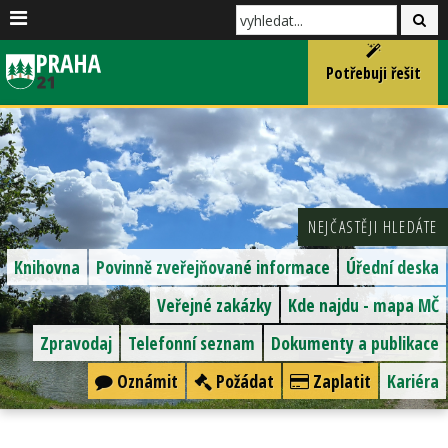
Potřebuji řešit
NEJČASTĚJI HLEDÁTE
Knihovna
Povinně zveřejňované informace
Úřední deska
Veřejné zakázky
Kde najdu - mapa MČ
Zpravodaj
Telefonní seznam
Dokumenty a publikace
Oznámit
Požádat
Zaplatit
Kariéra