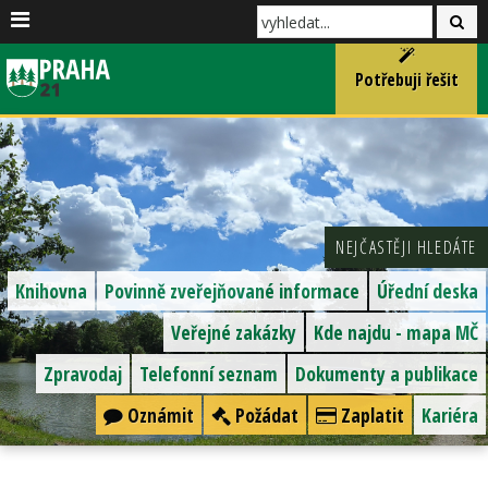
Potřebuji řešit
NEJČASTĚJI HLEDÁTE
Knihovna
Povinně zveřejňované informace
Úřední deska
Veřejné zakázky
Kde najdu - mapa MČ
Zpravodaj
Telefonní seznam
Dokumenty a publikace
Oznámit
Požádat
Zaplatit
Kariéra