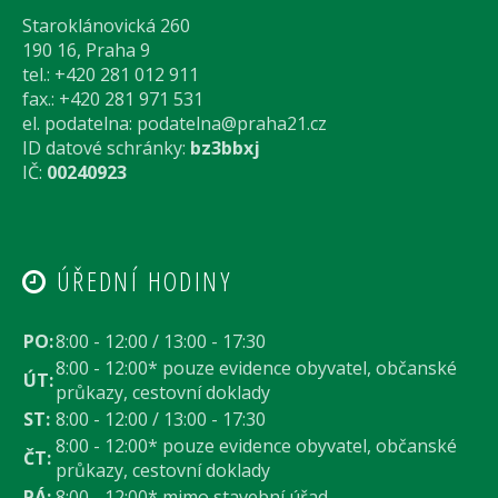
Staroklánovická 260
190 16, Praha 9
tel.: +420 281 012 911
fax.: +420 281 971 531
el. podatelna:
podatelna@praha21.cz
ID datové schránky:
bz3bbxj
IČ:
00240923
ÚŘEDNÍ HODINY
PO:
8:00 - 12:00 / 13:00 - 17:30
8:00 - 12:00* pouze evidence obyvatel, občanské
ÚT:
průkazy, cestovní doklady
ST:
8:00 - 12:00 / 13:00 - 17:30
8:00 - 12:00* pouze evidence obyvatel, občanské
ČT:
průkazy, cestovní doklady
PÁ:
8:00 - 12:00* mimo stavební úřad