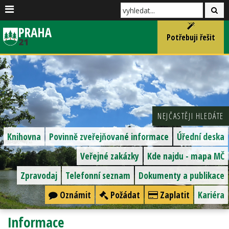
Potřebuji řešit
NEJČASTĚJI HLEDÁTE
Knihovna
Povinně zveřejňované informace
Úřední deska
Veřejné zakázky
Kde najdu - mapa MČ
Zpravodaj
Telefonní seznam
Dokumenty a publikace
Oznámit
Požádat
Zaplatit
Kariéra
Informace