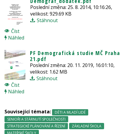
Demograf
_dodatek.pdf
Poslední změna: 25. 8. 2014, 10:16:26,
velikost: 929.69 KB
Stáhnout
Číst
Náhled
PF
Demograf
ická studie MČ Praha
21.pdf
Poslední změna: 20. 11. 2019, 16:01:10,
velikost: 1.62 MB
Stáhnout
Číst
Náhled
Související témata:
DĚTI A MLADÍ LIDÉ
SENIOŘI A STÁRNUTÍ SPOLEČNOSTI
STRATEGICKÉ PLÁNOVÁNÍ A ŘÍZENÍ
ZÁKLADNÍ ŠKOLA
MATEŘSKÉ ŠKOLY