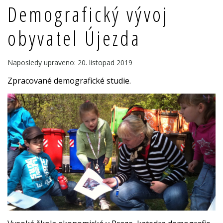
Demograf
ický vývoj
obyvatel Újezda
Naposledy upraveno: 20. listopad 2019
Zpracované
demograf
ické studie.