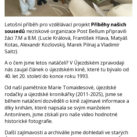
Letošní příběh pro vzdělávací projekt
Příběhy našich
sousedů
neziskové organizace Post Bellum připravili
žáci 7.M a 8.M. (Lucie Králová, František Hlava, Matyáš
Kotas, Alexandr Kozlovskij, Marek Pilnaj a Vladimír
Saitz).
A o čem jsme letos natáčeli? V Újezdském zpravodaji
nás zaujal článek o újezdském kině, které tu bývalo od
40. let 20. století do konce roku 1993.
Od naší pamětnice Marie Tomaidesové, újezdské
rodačky a újezdské kronikářky (2011-2025), jsme se
během natáčení dozvěděli o kině zajímavé informace a
díky knihám, které napsala se svým manželem
Antonínem, jsme získali pro naše video hodnotné
historické fotografie.
Další zajímavosti a archiválie jsme dohledali ve starých