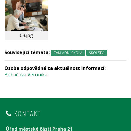
03.jpg
Související témata:
ZÁKLADNÍ ŠKOLA
ŠKOLSTVÍ
Osoba odpovědná za aktuálnost informací:
Boháčová Veronika
KONTAKT
Úřad městské části Praha 21