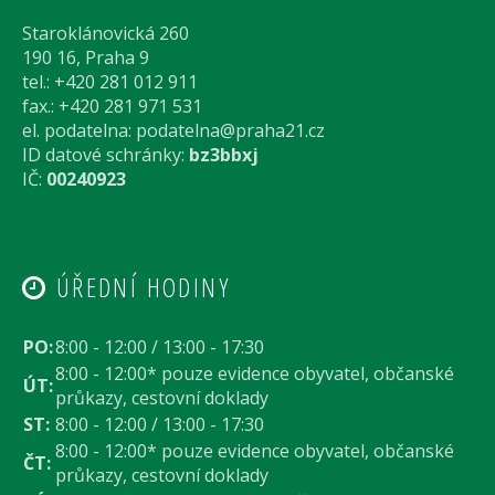
Staroklánovická 260
190 16, Praha 9
tel.: +420 281 012 911
fax.: +420 281 971 531
el. podatelna:
podatelna@praha21.cz
ID datové schránky:
bz3bbxj
IČ:
00240923
ÚŘEDNÍ HODINY
PO:
8:00 - 12:00 / 13:00 - 17:30
8:00 - 12:00* pouze evidence obyvatel, občanské
ÚT:
průkazy, cestovní doklady
ST:
8:00 - 12:00 / 13:00 - 17:30
8:00 - 12:00* pouze evidence obyvatel, občanské
ČT:
průkazy, cestovní doklady