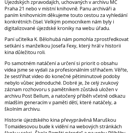
Újezdských zpravodajích, uchovaných v archivu MČ
Praha 21 nebo v místní knihovně. Panu archiváři a
paním knihovnicím děkujeme touto cestou za vyhledání
konkrétních čísel. Velkým pomocníkem nám byly i
digitalizované újezdské kroniky na webu úřadu.
Paní učitelka K. Bělohubá nám pomohla zprostředkovat
setkání s manželkou Josefa Fexy, který hrál v historii
kina důležitou roli.
Po samotném natáčení a určení si priorit o obsahu
videa jsme se vydali za profesionálním střihačem. Věřte,
že sestříhat video do konečné pětiminutové podoby
nebylo vůbec jednoduché. Dobré je, že celý zvukový
záznam rozhovoru s pamětníkem zůstává uložen v
archivu Post Bellum, a natočený příběh včetně odkazu
mladším generacím v paměti dětí, které natáčely, a
školním archivu.
Historie újezdského kina převyprávěná Maruškou
Tomaidesovou bude k vidění na webových stránkách
školy v sekci „Škola Paměti národa“ a na webu Příběhy