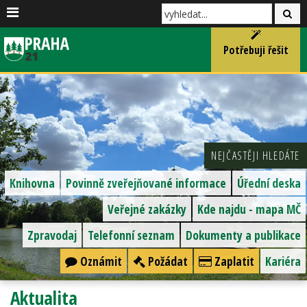
Potřebuji řešit
NEJČASTĚJI HLEDÁTE
Knihovna
Povinně zveřejňované informace
Úřední deska
Veřejné zakázky
Kde najdu - mapa MČ
Zpravodaj
Telefonní seznam
Dokumenty a publikace
Oznámit
Požádat
Zaplatit
Kariéra
Aktualita