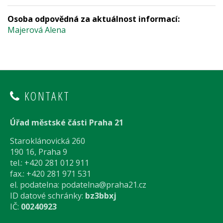
Osoba odpovědná za aktuálnost informací:
Majerová Alena
KONTAKT
Úřad městské části Praha 21
Staroklánovická 260
190 16, Praha 9
tel.: +420 281 012 911
fax.: +420 281 971 531
el. podatelna:
podatelna@praha21.cz
ID datové schránky:
bz3bbxj
IČ:
00240923