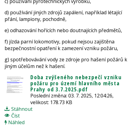
c) používání pyrotechnických výrobků,
d) používání jiných zdrojů zapálení, například létající
přání, lampiony, pochodně,
e) odhazování hořících nebo doutnajících předmětů,
f) jízda parní lokomotivy, pokud nejsou zajištěna
bezpečnostní opatření k zamezení vzniku požáru,
g) spotřebovávání vody ze zdroje pro hašení požárů k
jiným účelům než k hašení.
Doba zvýšeného nebezpečí vzniku
požáru pro území hlavního města
Prahy od 3.7.2025.pdf
Poslední změna: 03. 7. 2025, 12:04:26,
velikost: 178.73 KB
Stáhnout
Číst
Náhled