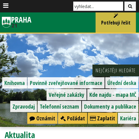
Potřebuji řešit
NEJČASTĚJI HLEDÁTE
Knihovna
Povinně zveřejňované informace
Úřední deska
Veřejné zakázky
Kde najdu - mapa MČ
Zpravodaj
Telefonní seznam
Dokumenty a publikace
Oznámit
Požádat
Zaplatit
Kariéra
Aktualita