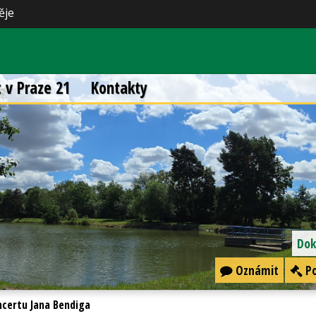
ěje
t v Praze 21
Kontakty
Dok
Oznámit
Po
ncertu Jana Bendiga