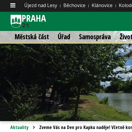
Újezd nad Lesy
Běchovice
Klánovice
Kolod
Městská část
Úřad
Samospráva
Živo
Aktuality
Zveme Vás na Den pro Kapku naděje! Včetně ko