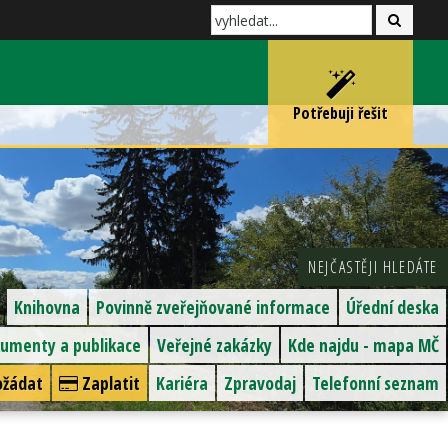
Potřebuji řešit
NEJČASTĚJI HLEDÁTE
Knihovna
Povinně zveřejňované informace
Úřední deska
umenty a publikace
Veřejné zakázky
Kde najdu - mapa MČ
žádat
Zaplatit
Kariéra
Zpravodaj
Telefonní seznam