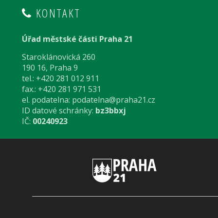
KONTAKT
Úřad městské části Praha 21
Staroklánovická 260
190 16, Praha 9
tel.: +420 281 012 911
fax.: +420 281 971 531
el. podatelna:
podatelna@praha21.cz
ID datové schránky:
bz3bbxj
IČ:
00240923