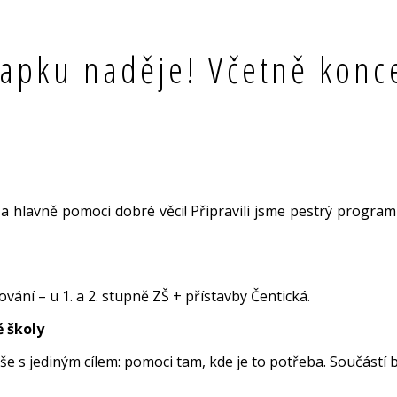
apku naděje! Včetně konc
 a hlavně pomoci dobré věci! Připravili jsme pestrý program 
ání – u 1. a 2. stupně ZŠ + přístavby Čentická.
ě školy
 vše s jediným cílem: pomoci tam, kde je to potřeba. Součástí