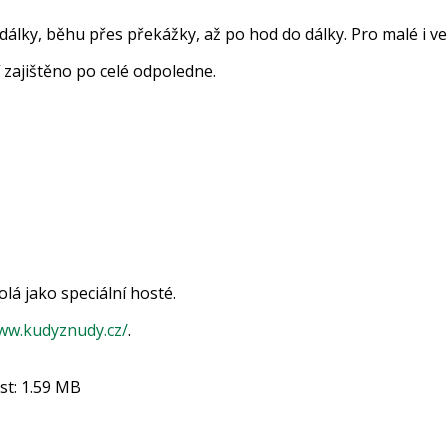
 dálky, běhu přes překážky, až po hod do dálky. Pro malé i ve
zajištěno po celé odpoledne.
lá jako speciální hosté.
www.kudyznudy.cz/
.
ost: 1.59 MB