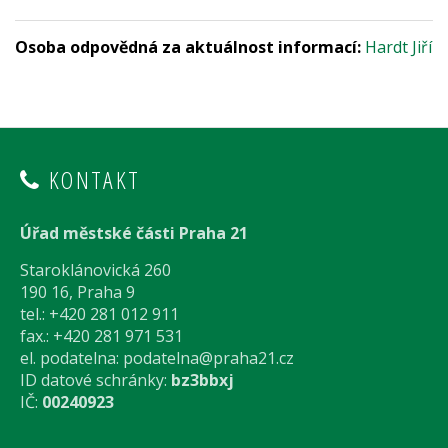
Osoba odpovědná za aktuálnost informací:
Hardt Jiří
KONTAKT
Úřad městské části Praha 21
Staroklánovická 260
190 16, Praha 9
tel.: +420 281 012 911
fax.: +420 281 971 531
el. podatelna:
podatelna@praha21.cz
ID datové schránky:
bz3bbxj
IČ:
00240923