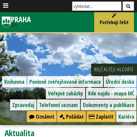
Potřebuji řešit
NEJČASTĚJI HLEDÁTE
Knihovna
Povinně zveřejňované informace
Úřední deska
Veřejné zakázky
Kde najdu - mapa MČ
Zpravodaj
Telefonní seznam
Dokumenty a publikace
Oznámit
Požádat
Zaplatit
Kariéra
Aktualita