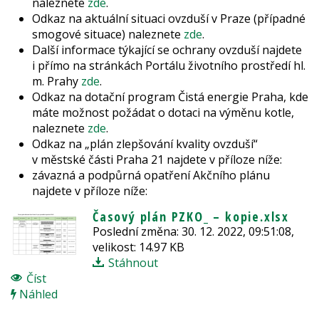
naleznete
zde
.
Odkaz na aktuální situaci ovzduší v Praze (případné
smogové situace) naleznete
zde
.
Další informace týkající se ochrany ovzduší najdete
i přímo na stránkách Portálu životního prostředí hl.
m. Prahy
zde
.
Odkaz na dotační program Čistá energie Praha, kde
máte možnost požádat o dotaci na výměnu kotle,
naleznete
zde
.
Odkaz na „plán zlepšování kvality ovzduší“
v městské části Praha 21 najdete v příloze níže:
závazná a podpůrná opatření Akčního plánu
najdete v příloze níže:
Časový plán PZKO_ – kopie.xlsx
Poslední změna: 30. 12. 2022, 09:51:08,
velikost: 14.97 KB
Stáhnout
Číst
Náhled