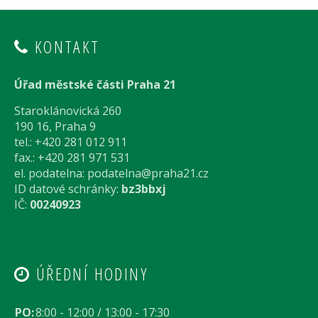
KONTAKT
Úřad městské části Praha 21
Staroklánovická 260
190 16, Praha 9
tel.: +420 281 012 911
fax.: +420 281 971 531
el. podatelna:
podatelna@praha21.cz
ID datové schránky:
bz3bbxj
IČ:
00240923
ÚŘEDNÍ HODINY
PO:
8:00 - 12:00 / 13:00 - 17:30