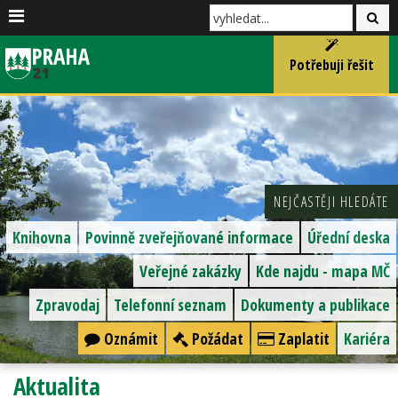
Potřebuji řešit
NEJČASTĚJI HLEDÁTE
Knihovna
Povinně zveřejňované informace
Úřední deska
Veřejné zakázky
Kde najdu - mapa MČ
Zpravodaj
Telefonní seznam
Dokumenty a publikace
Oznámit
Požádat
Zaplatit
Kariéra
Aktualita