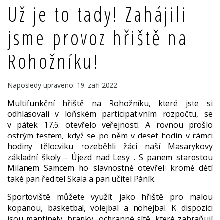
Už je to tady! Zahájili
jsme provoz hřiště na
Rohožníku!
Naposledy upraveno: 19. září 2022
Multifunkční hřiště na Rohožníku, které jste si
odhlasovali v loňském participativním rozpočtu, se
v pátek 17.6. otevřelo veřejnosti. A rovnou prošlo
ostrým testem, když se po něm v deset hodin v rámci
hodiny tělocviku rozeběhli žáci naší Masarykovy
základní školy - Újezd nad Lesy . S panem starostou
Milanem Samcem ho slavnostně otevřeli kromě dětí
také pan ředitel Skala a pan učitel Páník.
Sportoviště můžete využít jako hřiště pro malou
kopanou, basketbal, volejbal a nohejbal. K dispozici
jsou mantinely, branky, ochranné sítě, které zabraňují