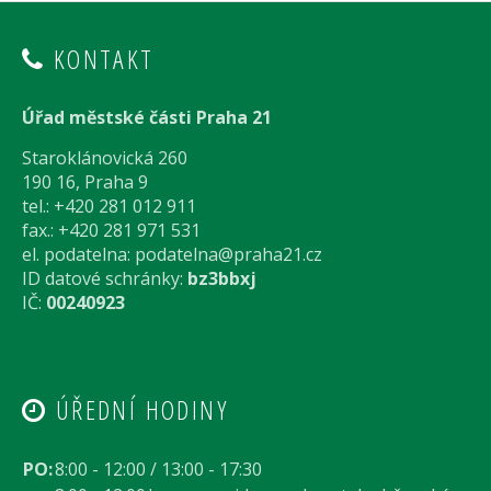
KONTAKT
Úřad městské části Praha 21
Staroklánovická 260
190 16, Praha 9
tel.: +420 281 012 911
fax.: +420 281 971 531
el. podatelna:
podatelna@praha21.cz
ID datové schránky:
bz3bbxj
IČ:
00240923
ÚŘEDNÍ HODINY
PO:
8:00 - 12:00 / 13:00 - 17:30