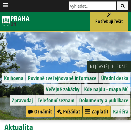
Potřebuji řešit
NEJČASTĚJI HLEDÁTE
Knihovna
Povinně zveřejňované informace
Úřední deska
Veřejné zakázky
Kde najdu - mapa MČ
Zpravodaj
Telefonní seznam
Dokumenty a publikace
Oznámit
Požádat
Zaplatit
Kariéra
Aktualita