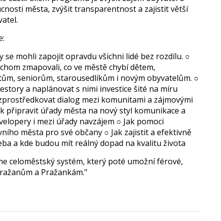
nosti města, zvýšit transparentnost a zajistit větší
atel.
e:
e mohli zapojit opravdu všichni lidé bez rozdílu. ○
bychom zmapovali, co ve městě chybí dětem,
tům, seniorům, starousedlíkům i novým obyvatelům. ○
story a naplánovat s nimi investice šité na míru
zprostředkovat dialog mezi komunitami a zájmovými
ak připravit úřady města na nový styl komunikace a
developery i mezi úřady navzájem ○ Jak pomoci
ního města pro své občany ○ Jak zajistit a efektivně
eba a kde budou mít reálný dopad na kvalitu života
e celoměstský systém, který poté umožní férové,
Pražanům a Pražankám."