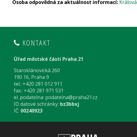
Osoba odpovědná za aktuálnost informací:
Králová
KONTAKT
Úřad městské části Praha 21
Staroklánovická 260
190 16, Praha 9
tel.: +420 281 012 911
fax.: +420 281 971 531
el. podatelna:
podatelna@praha21.cz
ID datové schránky:
bz3bbxj
IČ:
00240923