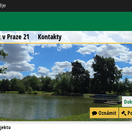
ěje
t v Praze 21
Kontakty
Dok
Oznámit
Po
ojektu