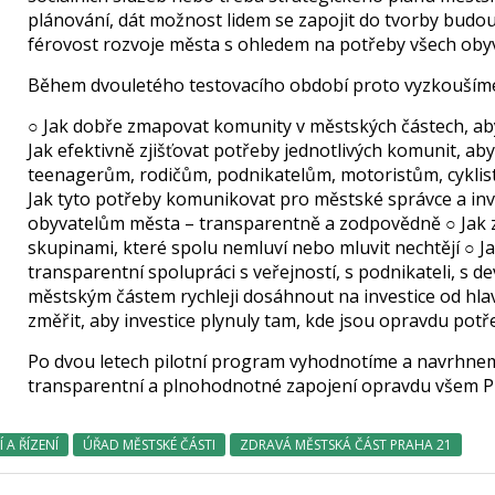
plánování, dát možnost lidem se zapojit do tvorby budouc
férovost rozvoje města s ohledem na potřeby všech obyv
Během dvouletého testovacího období proto vyzkouším
○ Jak dobře zmapovat komunity v městských částech, aby s
Jak efektivně zjišťovat potřeby jednotlivých komunit, a
teenagerům, rodičům, podnikatelům, motoristům, cyklis
Jak tyto potřeby komunikovat pro městské správce a inve
obyvatelům města – transparentně a zodpovědně ○ Jak 
skupinami, které spolu nemluví nebo mluvit nechtějí ○ J
transparentní spolupráci s veřejností, s podnikateli, s 
městským částem rychleji dosáhnout na investice od hlav
změřit, aby investice plynuly tam, kde jsou opravdu potř
Po dvou letech pilotní program vyhodnotíme a navrhnem
transparentní a plnohodnotné zapojení opravdu všem 
 A ŘÍZENÍ
ÚŘAD MĚSTSKÉ ČÁSTI
ZDRAVÁ MĚSTSKÁ ČÁST PRAHA 21