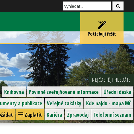
Potřebuji řešit
NEJČASTĚJI HLEDÁTE
Knihovna
Povinně zveřejňované informace
Úřední deska
umenty a publikace
Veřejné zakázky
Kde najdu - mapa MČ
žádat
Zaplatit
Kariéra
Zpravodaj
Telefonní seznam