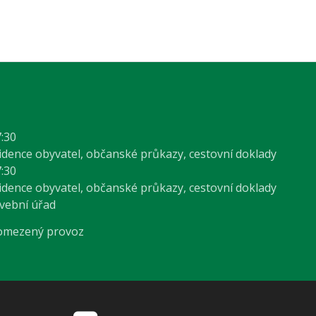
7:30
vidence obyvatel, občanské průkazy, cestovní doklady
7:30
vidence obyvatel, občanské průkazy, cestovní doklady
avební úřad
 omezený provoz