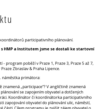
ktu
. koordinátorů participativního plánování.
 s HMP a Institutem jsme se dostali ke startovní
 - program poběží v Praze 1, Praze 3, Praze 5 až 7,
v Praze Zbraslav & Praha Lipence.
1. náměstka primátora:
ě znamená „participace“? V angličtině znamená
tyl plánování se zapojením obyvatel a dotčených
ráci. Koordinátor či koordinátorka participativního
ti zapojování obyvatel do plánování ulic, náměstí,
é části. Cílem programu je zvýšit zájem obyvatel o