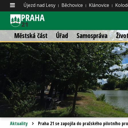
Újezd nad Lesy
Běchovice
Klánovice
Kolod
Městská část
Úřad
Samospráva
Živo
Aktuality
Praha 21 se zapojila do pražského pilotního pr