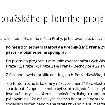
 pražského pilotního proje
schválili radní Hlavního města Prahy, je testování pozice tzv
Po měsících jednání starosty a úředníků MČ Praha 21
pásce - a těšíme se na spolupráci!
Do pilotního programu vstoupilo dvanáct městských částí
Praze 12, Praze 14, Praze 21 & Praha - Běchovice a 22 a 
Z facebookového profilu doc. Ing. arch. Petra Hlaváčka, 
"Co tento trochu krkolomný název znamená? A co vlastn
„participate“ zapojit se nebo být součástí. Jedná se o s
institucí, který je založen na společném dialogu a spolup
plánování na 12ti městských částech budou mít na staros
sociálních služeb nebo třeba strategického plánu městsk