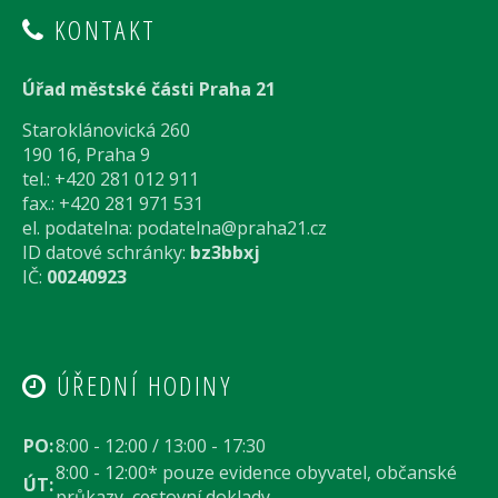
KONTAKT
Úřad městské části Praha 21
Staroklánovická 260
190 16, Praha 9
tel.: +420 281 012 911
fax.: +420 281 971 531
el. podatelna:
podatelna@praha21.cz
ID datové schránky:
bz3bbxj
IČ:
00240923
ÚŘEDNÍ HODINY
PO:
8:00 - 12:00 / 13:00 - 17:30
8:00 - 12:00* pouze evidence obyvatel, občanské
ÚT:
průkazy, cestovní doklady