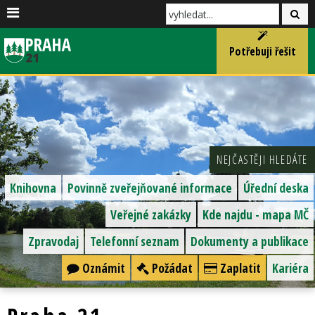
Potřebuji řešit
NEJČASTĚJI HLEDÁTE
Knihovna
Povinně zveřejňované informace
Úřední deska
Veřejné zakázky
Kde najdu - mapa MČ
Zpravodaj
Telefonní seznam
Dokumenty a publikace
Oznámit
Požádat
Zaplatit
Kariéra